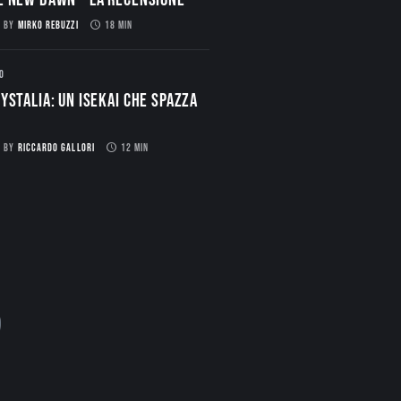
BY
MIRKO REBUZZI
18 MIN
O
ystalia: Un Isekai che spazza
BY
RICCARDO GALLORI
12 MIN