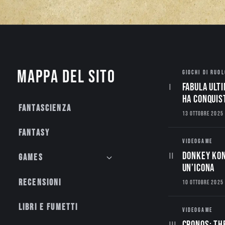
Mappa del sito
GIOCHI DI RUOL
Fabula Ulti
ha conquis
Fantascienza
13 OTTOBRE 2025
Fantasy
VIDEOGAME
Donkey Kon
Games
un’Icona
Recensioni
10 OTTOBRE 2025
Libri e fumetti
VIDEOGAME
CRONOS: TH