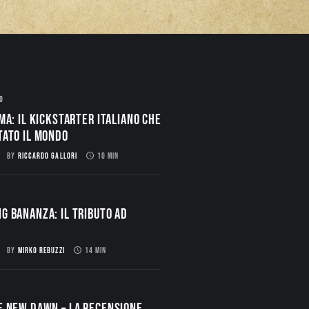
O
ma: il Kickstarter italiano che
tato il mondo
BY
RICCARDO GALLORI
10 MIN
g Bananza: Il Tributo ad
BY
MIRKO REBUZZI
14 MIN
E NEW DAWN – La Recensione