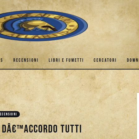
ES
RECENSIONI
LIBRI E FUMETTI
CERCATORI
DOWN
GAMES
RECENSIONI
LIBRI E FUMETTI
CERCATORI
ECENSIONI
e dâ€™accordo tutti