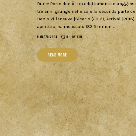
Dune: Parte due Ã¨ un adattamento coraggioso
tre anni giunge nelle sale la seconda parte del
Denis Villeneuve [Sicario (2015), Arrival (2016
apertura, ha incassato 183.5 milioni…
8 MARZO 2024
0
BY
KIM
READ MORE