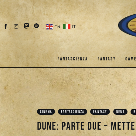
Fantascienza
Fantasy
IT
EN
Games
Recensioni
FANTASCIENZA
FANTASY
GAM
Libri e fumetti
Cercatori
FANTASCIENZA
FANTASY
Download
CINEMA
FANTASCIENZA
FANTASY
NEWS
R
Dune: Parte due – mett