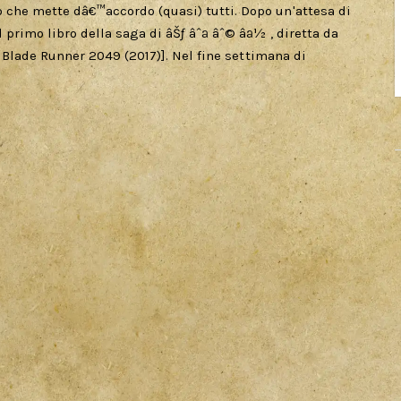
 che mette dâ€™accordo (quasi) tutti. Dopo un'attesa di
 primo libro della saga di âŠƒ âˆª âˆ© âª½ , diretta da
), Blade Runner 2049 (2017)]. Nel fine settimana di