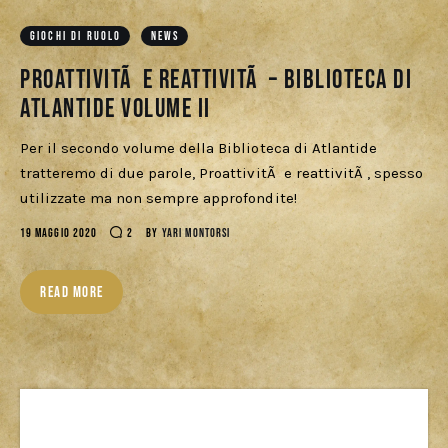
Cercatori
GIOCHI DI RUOLO
NEWS
Download
ProattivitÃ e ReattivitÃ – Biblioteca di
Atlantide Volume II
Per il secondo volume della Biblioteca di Atlantide
tratteremo di due parole, ProattivitÃ e reattivitÃ , spesso
utilizzate ma non sempre approfondite!
19 MAGGIO 2020
2
BY
YARI MONTORSI
READ MORE