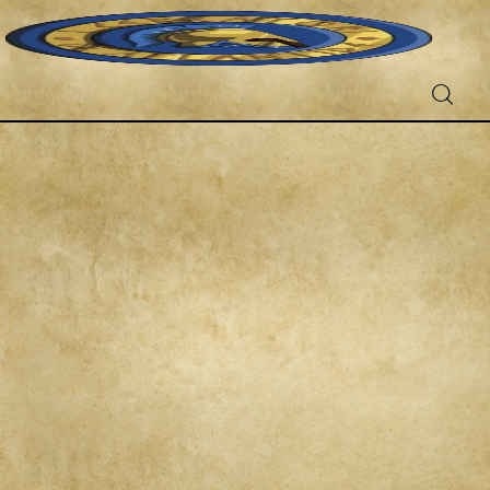
Fantascienza
Fantasy
Games
Recensioni
Libri e fumetti