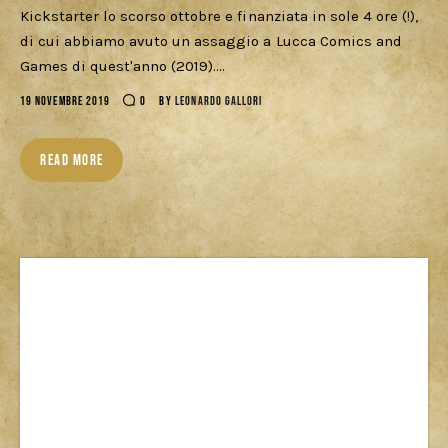
Download
Kickstarter lo scorso ottobre e finanziata in sole 4 ore (!),
di cui abbiamo avuto un assaggio a Lucca Comics and
Games di quest'anno (2019).…
19 NOVEMBRE 2019
0
BY
LEONARDO GALLORI
READ MORE