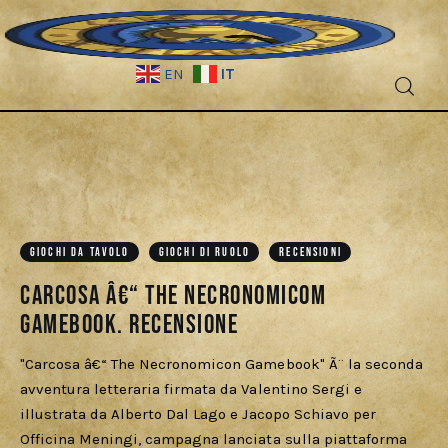
IT
EN
Fantascienza
Fantasy
Games
GIOCHI DA TAVOLO
GIOCHI DI RUOLO
RECENSIONI
Carcosa â€“ The Necronomicom
Recensioni
Gamebook. Recensione
Libri e fumetti
"Carcosa â€“ The Necronomicon Gamebook" Ã¨ la seconda
avventura letteraria firmata da Valentino Sergi e
Cercatori
illustrata da Alberto Dal Lago e Jacopo Schiavo per
Officina Meningi, campagna lanciata sulla piattaforma