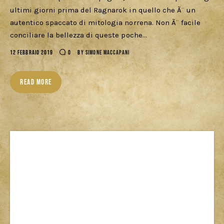
ultimi giorni prima del Ragnarok in quello che Ã¨ un
autentico spaccato di mitologia norrena. Non Ã¨ facile
conciliare la bellezza di queste poche…
12 FEBBRAIO 2019
0
BY
SIMONE MACCAPANI
READ MORE