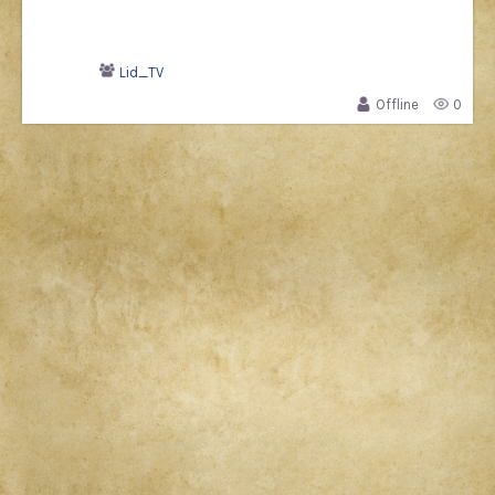
Lid_TV
Offline
0