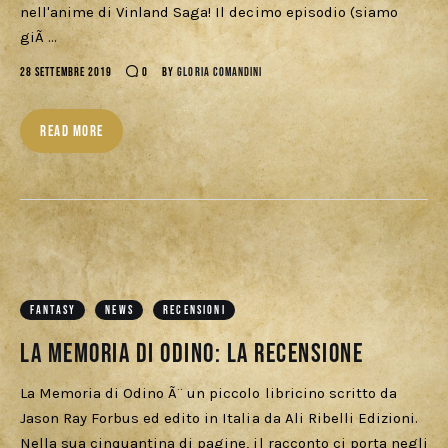
Download
nell'anime di Vinland Saga! Il decimo episodio (siamo
giÃ …
28 SETTEMBRE 2019
0
BY
GLORIA COMANDINI
READ MORE
FANTASY
NEWS
RECENSIONI
La Memoria di Odino: La Recensione
La Memoria di Odino Ã¨ un piccolo libricino scritto da
Jason Ray Forbus ed edito in Italia da Ali Ribelli Edizioni.
Nella sua cinquantina di pagine, il racconto ci porta negli