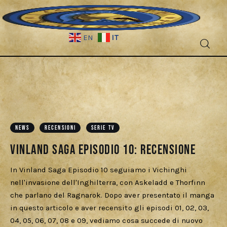
IT
EN
Fantascienza
Fantasy
Games
NEWS
RECENSIONI
SERIE TV
Vinland Saga Episodio 10: recensione
Recensioni
In Vinland Saga Episodio 10 seguiamo i Vichinghi
Libri e fumetti
nell'invasione dell'Inghilterra, con Askeladd e Thorfinn
che parlano del Ragnarok. Dopo aver presentato il manga
Cercatori
in questo articolo e aver recensito gli episodi 01, 02, 03,
04, 05, 06, 07, 08 e 09, vediamo cosa succede di nuovo