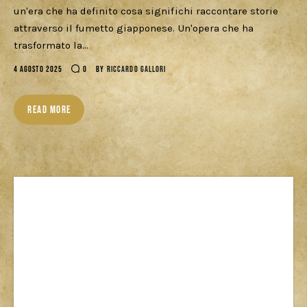
Download
un'era che ha definito cosa significhi raccontare storie
attraverso il fumetto giapponese. Un'opera che ha
trasformato la…
4 AGOSTO 2025
0
BY
RICCARDO GALLORI
READ MORE