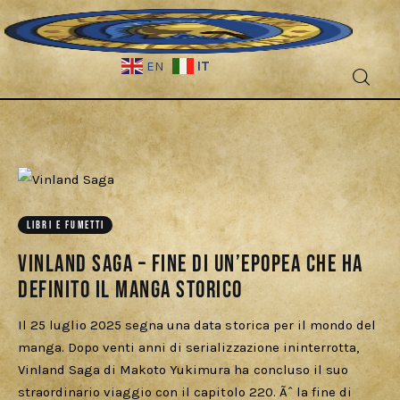
IT
EN
Fantascienza
Fantasy
Games
LIBRI E FUMETTI
Vinland Saga – Fine di un’Epopea che ha
Recensioni
definito il Manga Storico
Libri e fumetti
Il 25 luglio 2025 segna una data storica per il mondo del
manga. Dopo venti anni di serializzazione ininterrotta,
Cercatori
Vinland Saga di Makoto Yukimura ha concluso il suo
straordinario viaggio con il capitolo 220. Ãˆ la fine di