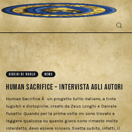
Fantascienza
GIOCHI DI RUOLO
NEWS
Fantasy
Human Sacrifice – Intervista agli autori
Games
Human Sacrifice Ã¨ un progetto tutto italiano, a tinte
lugubri e distopiche, creato da Zeus Longhi e Daniele
Recensioni
Fusetto. Quando per la prima volta mi sono trovato a
leggere qualcosa su questo gioco sono rimasto molto
Libri e fumetti
interdetto, devo essere sincero. Svetta subito, infatti, il