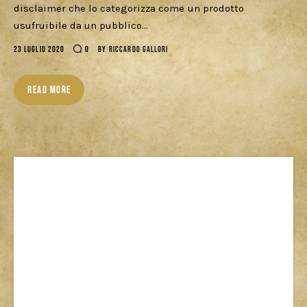
disclaimer che lo categorizza come un prodotto
Cercatori
usufruibile da un pubblico…
Download
23 LUGLIO 2020
0
BY
RICCARDO GALLORI
READ MORE