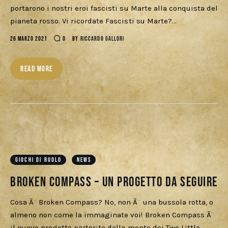
Download
portarono i nostri eroi fascisti su Marte alla conquista del
pianeta rosso. Vi ricordate Fascisti su Marte?…
26 MARZO 2021
0
BY
RICCARDO GALLORI
READ MORE
GIOCHI DI RUOLO
NEWS
Broken Compass – Un progetto da seguire
Cosa Ã¨ Broken Compass? No, non Ã¨ una bussola rotta, o
almeno non come la immaginate voi! Broken Compass Ã¨
il nuovo progetto partorito dalla mente dei Two Little