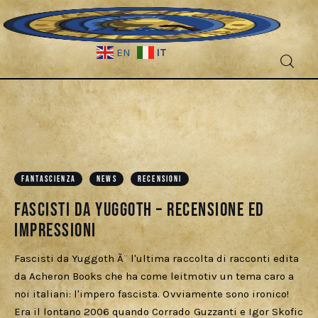
IT
EN
Fantascienza
Fantasy
Games
FANTASCIENZA
NEWS
RECENSIONI
Fascisti da Yuggoth – Recensione ed
Recensioni
impressioni
Libri e fumetti
Fascisti da Yuggoth Ã¨ l'ultima raccolta di racconti edita
da Acheron Books che ha come leitmotiv un tema caro a
Cercatori
noi italiani: l'impero fascista. Ovviamente sono ironico!
Era il lontano 2006 quando Corrado Guzzanti e Igor Skofic