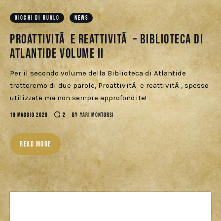
Download
GIOCHI DI RUOLO
NEWS
ProattivitÃ e ReattivitÃ – Biblioteca di
Atlantide Volume II
Per il secondo volume della Biblioteca di Atlantide
tratteremo di due parole, ProattivitÃ e reattivitÃ , spesso
utilizzate ma non sempre approfondite!
19 MAGGIO 2020
2
BY
YARI MONTORSI
READ MORE