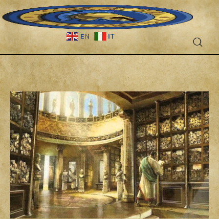
IT
EN
Fantascienza
Fantasy
Games
Recensioni
Libri e fumetti
Cercatori