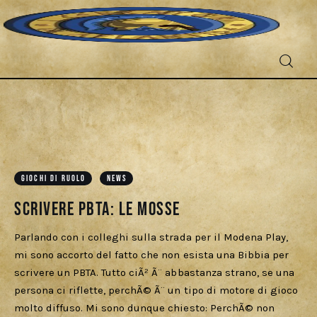
Fantascienza
GIOCHI DI RUOLO
NEWS
Fantasy
Scrivere PBTA: Le Mosse
Games
Parlando con i colleghi sulla strada per il Modena Play,
mi sono accorto del fatto che non esista una Bibbia per
Recensioni
scrivere un PBTA. Tutto ciÃ² Ã¨ abbastanza strano, se una
persona ci riflette, perchÃ© Ã¨ un tipo di motore di gioco
Libri e fumetti
molto diffuso. Mi sono dunque chiesto: PerchÃ© non