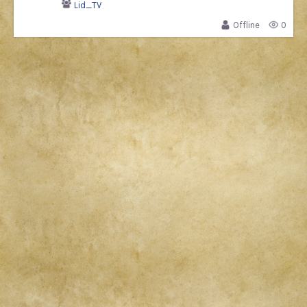
Lid_TV
Offline
0