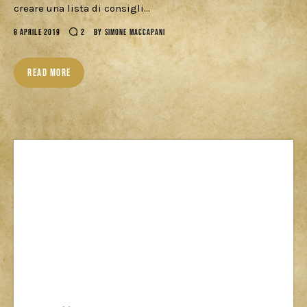
creare una lista di consigli…
Cercatori
8 APRILE 2019
2
BY
SIMONE MACCAPANI
Download
READ MORE