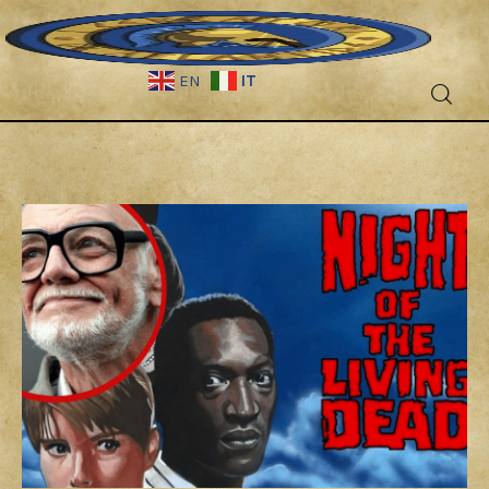
IT
EN
Fantascienza
Fantasy
Games
Recensioni
Libri e fumetti
Cercatori