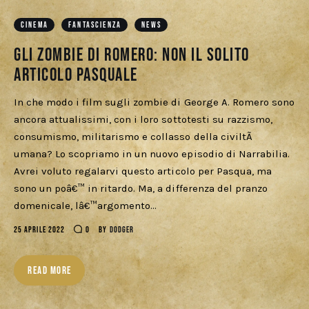
Download
CINEMA
FANTASCIENZA
NEWS
Gli zombie di Romero: non il solito
articolo pasquale
In che modo i film sugli zombie di George A. Romero sono
ancora attualissimi, con i loro sottotesti su razzismo,
consumismo, militarismo e collasso della civiltÃ
umana? Lo scopriamo in un nuovo episodio di Narrabilia.
Avrei voluto regalarvi questo articolo per Pasqua, ma
sono un poâ€™ in ritardo. Ma, a differenza del pranzo
domenicale, lâ€™argomento…
25 APRILE 2022
0
BY
DODGER
READ MORE