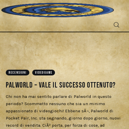
Fantascienza
RECENSIONI
VIDEOGAME
Fantasy
Palworld – Vale il successo ottenuto?
Games
Chi non ha mai sentito parlare di Palworld in questo
periodo? Scommetto nessuno che sia un minimo
Recensioni
appassionato di videogiochi! Ebbene sÃ¬, Palworld di
Pocket Pair, Inc. sta segnando, giorno dopo giorno, nuovi
Libri e fumetti
record di vendita. CiÃ² porta, per forza di cose, ad