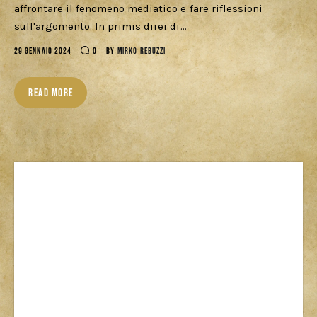
affrontare il fenomeno mediatico e fare riflessioni
Cercatori
sull'argomento. In primis direi di…
Download
29 GENNAIO 2024
0
BY
MIRKO REBUZZI
READ MORE