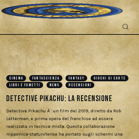
Fantascienza
CINEMA
FANTASCIENZA
FANTASY
GIOCHI DI CARTE
Fantasy
LIBRI E FUMETTI
NEWS
RECENSIONI
Detective Pikachu: La Recensione
Games
Detective Pikachu Ã¨ un film del 2019, diretto da Rob
Recensioni
Letterman, e prima opera del franchise ad essere
realizzata in tecnica mista. Questa collaborazione
Libri e fumetti
nipponica-statunitense ha portato sugli schermi una