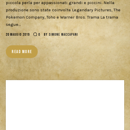
piccola perla per appassionati grandi e piccini. Nella
Cercatori
produzione sono state coinvolte Legendary Pictures, The
Pokemon Company, Toho e Warner Bros. Trama La trama
Download
segue…
20 MAGGIO 2019
0
BY
SIMONE MACCAPANI
READ MORE