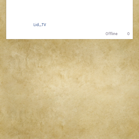
Lid_TV
Offline
0