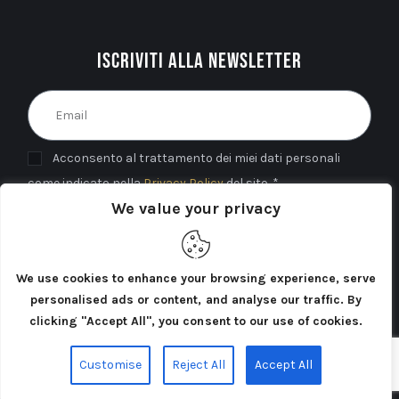
Iscriviti alla newsletter
Acconsento al trattamento dei miei dati personali
come indicato nella
Privacy Policy
del sito. *
We value your privacy
INVIA
We use cookies to enhance your browsing experience, serve
personalised ads or content, and analyse our traffic. By
clicking "Accept All", you consent to our use of cookies.
Cercatori di Atlantide 2025©. Tutti i diritti riservati.
Customise
Reject All
Accept All
Privacy Policy
Cookie Policy