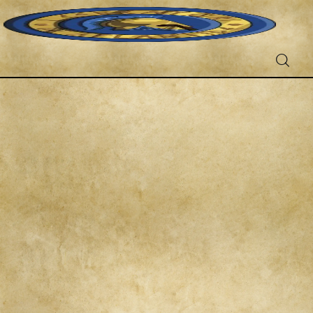
Fantascienza
Fantasy
Games
Recensioni
Libri e fumetti