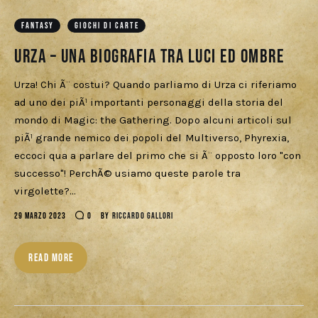
Cercatori
FANTASY
GIOCHI DI CARTE
Download
Urza – una biografia tra luci ed ombre
Urza! Chi Ã¨ costui? Quando parliamo di Urza ci riferiamo
ad uno dei piÃ¹ importanti personaggi della storia del
mondo di Magic: the Gathering. Dopo alcuni articoli sul
piÃ¹ grande nemico dei popoli del Multiverso, Phyrexia,
eccoci qua a parlare del primo che si Ã¨ opposto loro "con
successo"! PerchÃ© usiamo queste parole tra
virgolette?…
29 MARZO 2023
0
BY
RICCARDO GALLORI
READ MORE