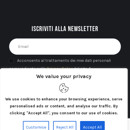
Iscriviti alla newsletter
Acconsento al trattamento dei miei dati personali
come indicato nella
Privacy Policy
del sito. *
We value your privacy
INVIA
We use cookies to enhance your browsing experience, serve
personalised ads or content, and analyse our traffic. By
clicking "Accept All", you consent to our use of cookies.
Cercatori di Atlantide 2025©. Tutti i diritti riservati.
Customise
Reject All
Accept All
Privacy Policy
Cookie Policy