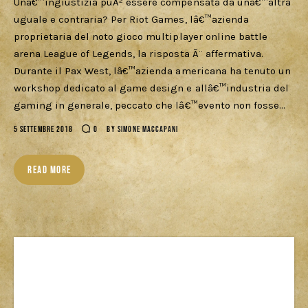
Unâ€™ingiustizia puÃ² essere compensata da unâ€™altra
uguale e contraria? Per Riot Games, lâ€™azienda
proprietaria del noto gioco multiplayer online battle
arena League of Legends, la risposta Ã¨ affermativa.
Durante il Pax West, lâ€™azienda americana ha tenuto un
workshop dedicato al game design e allâ€™industria del
gaming in generale, peccato che lâ€™evento non fosse…
5 SETTEMBRE 2018
0
BY
SIMONE MACCAPANI
READ MORE