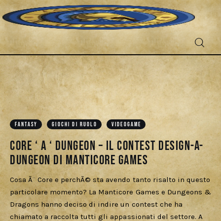
Fantascienza
Fantasy
Games
FANTASY
GIOCHI DI RUOLO
VIDEOGAME
Core ‘ A ‘ Dungeon – il contest Design-a-
Recensioni
Dungeon di Manticore Games
Libri e fumetti
Cosa Ã¨ Core e perchÃ© sta avendo tanto risalto in questo
particolare momento? La Manticore Games e Dungeons &
Cercatori
Dragons hanno deciso di indire un contest che ha
chiamato a raccolta tutti gli appassionati del settore. A