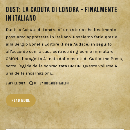
Cercatori
Dust: La Caduta di Londra – Finalmente
in italiano
Download
Dust: la Caduta di Londra Ã¨ una storia che finalmente
possiamo apprezzare in italiano. Possiamo farlo grazie
alla Sergio Bonelli Editore (linea Audace) in seguito
all'accordo con la casa editrice di giochi e miniature
CMON. Il progetto Ã¨ nato dalle menti di Guillotine Press,
sotto l'egida della sopracitata CMON. Questo volume Ã¨
una delle incarnazioni…
8 APRILE 2024
0
BY
RICCARDO GALLORI
READ MORE