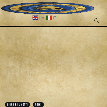
IT
EN
Fantascienza
Fantasy
Games
Recensioni
Libri e fumetti
LIBRI E FUMETTI
NEWS