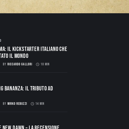
O
ma: il Kickstarter italiano che
tato il mondo
BY
RICCARDO GALLORI
10 MIN
g Bananza: Il Tributo ad
BY
MIRKO REBUZZI
14 MIN
E NEW DAWN – La Recensione