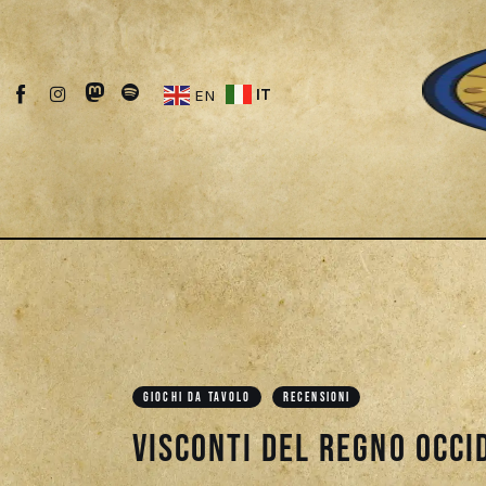
Fantascienza
Fantasy
IT
EN
Games
Recensioni
Libri e fumetti
Cercatori
Download
GIOCHI DA TAVOLO
RECENSIONI
Visconti del Regno Occi