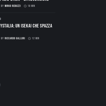
BY
MIRKO REBUZZI
18 MIN
O
ystalia: Un Isekai che spazza
BY
RICCARDO GALLORI
12 MIN