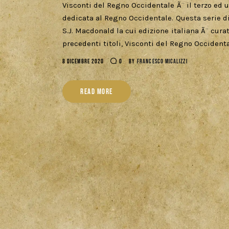
Visconti del Regno Occidentale Ã¨ il terzo ed u
dedicata al Regno Occidentale. Questa serie di
S.J. Macdonald la cui edizione italiana Ã¨ cura
precedenti titoli, Visconti del Regno Occident
8 DICEMBRE 2020
0
BY
FRANCESCO MICALIZZI
READ MORE