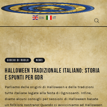
IT
EN
Fantascienza
Fantasy
Games
GIOCHI DI RUOLO
NEWS
Halloween tradizionale italiano: storia
Recensioni
e spunti per GdR
Libri e fumetti
Parliamo delle origini di Halloween e delle tradizioni
tutte italiane legate alla festa di Ognissanti. Infine,
Cercatori
diamo alcuni consigli per sessioni di Halloween basate
un folklore nostrano! Quando ci avviciniamo ad Halloween