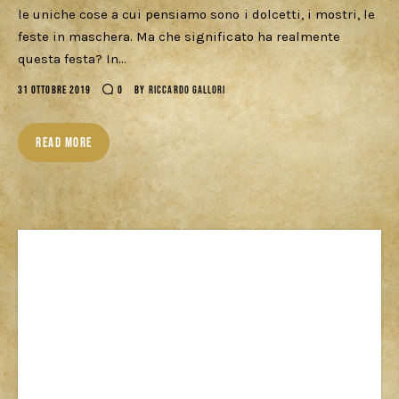
Download
le uniche cose a cui pensiamo sono i dolcetti, i mostri, le
feste in maschera. Ma che significato ha realmente
questa festa? In…
31 OTTOBRE 2019
0
BY
RICCARDO GALLORI
READ MORE