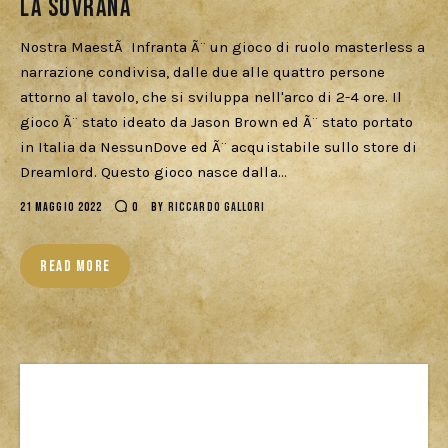
la sovrana
Cercatori
Nostra MaestÃ Infranta Ã¨ un gioco di ruolo masterless a
Download
narrazione condivisa, dalle due alle quattro persone
attorno al tavolo, che si sviluppa nell'arco di 2-4 ore. Il
gioco Ã¨ stato ideato da Jason Brown ed Ã¨ stato portato
in Italia da NessunDove ed Ã¨ acquistabile sullo store di
Dreamlord. Questo gioco nasce dalla…
21 MAGGIO 2022
0
BY
RICCARDO GALLORI
READ MORE