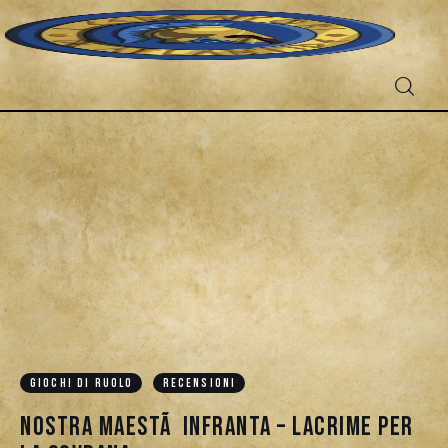
Fantascienza
Fantasy
Games
Recensioni
GIOCHI DI RUOLO
RECENSIONI
Libri e fumetti
Nostra MaestÃ Infranta – Lacrime per