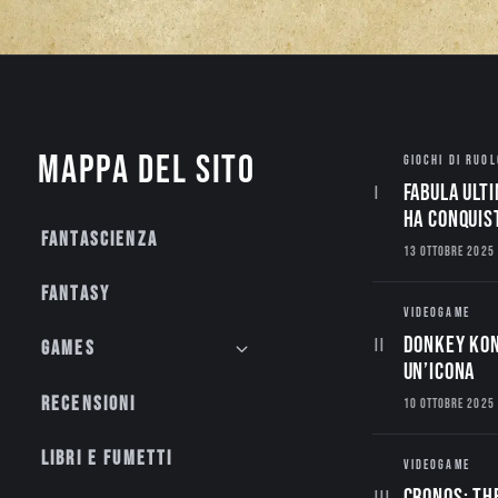
Mappa del sito
GIOCHI DI RUOL
Fabula Ulti
ha conquis
Fantascienza
13 OTTOBRE 2025
Fantasy
VIDEOGAME
Donkey Kon
Games
un’Icona
Recensioni
10 OTTOBRE 2025
Libri e fumetti
VIDEOGAME
CRONOS: TH