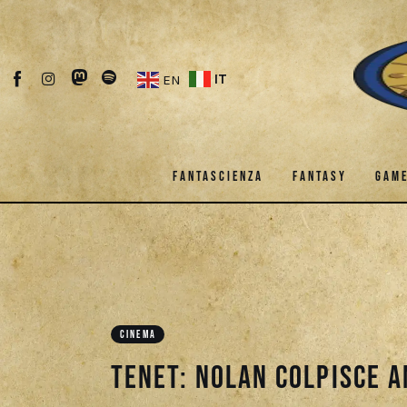
Fantascienza
Fantasy
IT
EN
Games
Recensioni
FANTASCIENZA
FANTASY
GAM
Libri e fumetti
Cercatori
FANTASCIENZA
FANTASY
Download
CINEMA
TENET: Nolan colpisce 