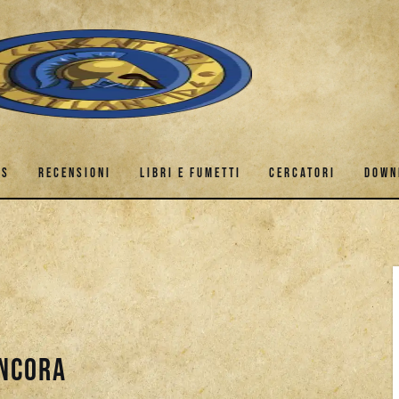
ES
RECENSIONI
LIBRI E FUMETTI
CERCATORI
DOWN
GAMES
RECENSIONI
LIBRI E FUMETTI
CERCATORI
ancora