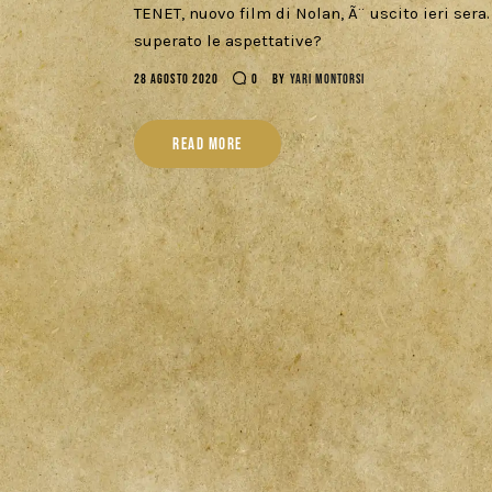
TENET, nuovo film di Nolan, Ã¨ uscito ieri ser
superato le aspettative?
28 AGOSTO 2020
0
BY
YARI MONTORSI
READ MORE