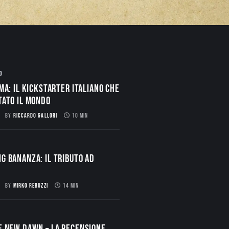
O
ma: il Kickstarter italiano che
tato il mondo
BY
RICCARDO GALLORI
10 MIN
g Bananza: Il Tributo ad
BY
MIRKO REBUZZI
14 MIN
E NEW DAWN – La Recensione