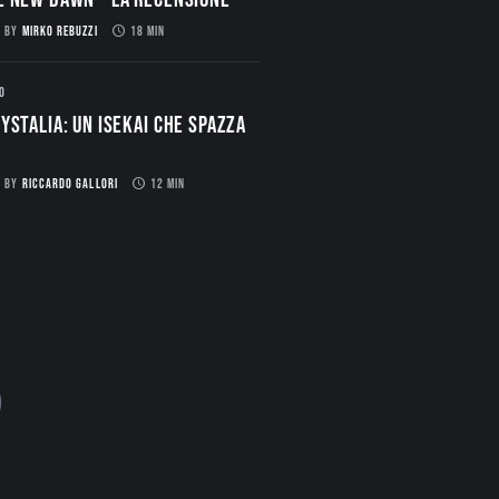
BY
MIRKO REBUZZI
18 MIN
O
ystalia: Un Isekai che spazza
BY
RICCARDO GALLORI
12 MIN