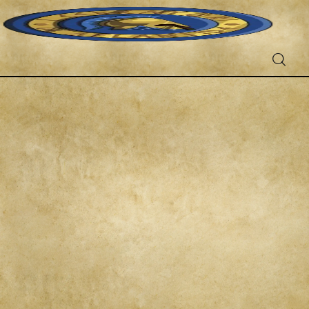
Fantascienza
Fantasy
Games
Recensioni
Libri e fumetti