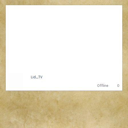
Lid_TV
Offline
0