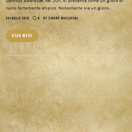
Genious Awardsâ€ nel 2011, si presenta come un gioco di
ruolo fortemente atipico. Nonostante sia un gioco…
24 LUGLIO 2019
0
BY
SIMONE MACCAPANI
READ MORE