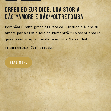
Download
Orfeo ed Euridice: una storia
dâ€™amore e dâ€™oltretomba
PerchÃ© il mito greco di Orfeo ed Euridice piÃ¹ che di
amore parla di sfiducia nell’umanitÃ ? Lo scopriamo in
questo nuovo episodio della rubrica Narrabilia!
14 FEBBRAIO 2022
0
BY
DODGER
READ MORE