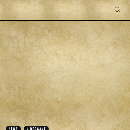
Fantascienza
Fantasy
Games
Recensioni
Libri e fumetti
Cercatori
NEWS
VIDEOGAME