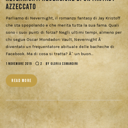
azzeccato
Parliamo di Nevernight, il romanzo fantasy di Jay Kristoff
che sta spopolando e che merita tutta la sua fama. Quali
sono i suoi punti di forza? Negli ultimi tempi, almeno per
chi segue Oscar Mondadori Vault, Nevernight Ã¨
diventato un frequentatore abituale delle bacheche di
Facebook. Ma di cosa si tratta? Ãˆ un buon…
1 NOVEMBRE 2019
2
BY
GLORIA COMANDINI
READ MORE