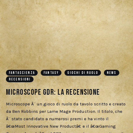
FANTASCIENZA
FANTASY
GIOCHI DI RUOLO
NEWS
RECENSIONI
Microscope GDR: La Recensione
Microscope Ã¨ un gioco di ruolo da tavolo scritto e creato
da Ben Robbins per Lame Mage Production. Il titolo, che
Ã¨ stato candidato a numerosi premi e ha vinto il
â€œMost Innovative New Productâ€ e il â€œGaming