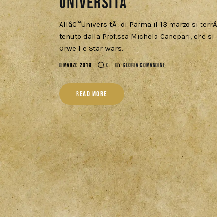
UniversitÃ
Allâ€™UniversitÃ di Parma il 13 marzo si terrÃ
tenuto dalla Prof.ssa Michela Canepari, che si 
Orwell e Star Wars.
8 MARZO 2019
0
BY
GLORIA COMANDINI
READ MORE