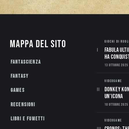
Mappa del sito
GIOCHI DI RUOL
Fabula Ulti
ha conquis
Fantascienza
13 OTTOBRE 2025
Fantasy
VIDEOGAME
Donkey Kon
Games
un’Icona
Recensioni
10 OTTOBRE 2025
Libri e fumetti
VIDEOGAME
CRONOS: TH