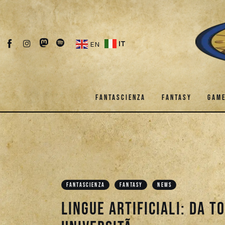
Fantascienza
Fantasy
IT
EN
Games
Recensioni
FANTASCIENZA
FANTASY
GAM
Libri e fumetti
Cercatori
FANTASCIENZA
FANTASY
Download
FANTASCIENZA
FANTASY
NEWS
Lingue artificiali: da T