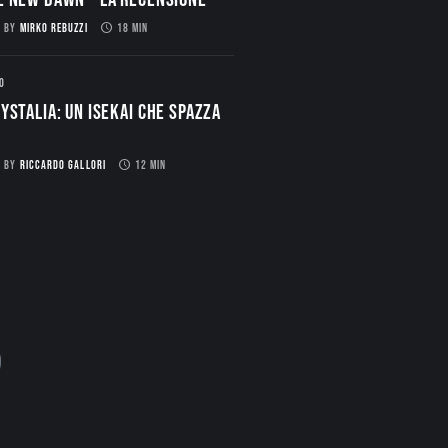
BY
MIRKO REBUZZI
18 MIN
O
ystalia: Un Isekai che spazza
BY
RICCARDO GALLORI
12 MIN