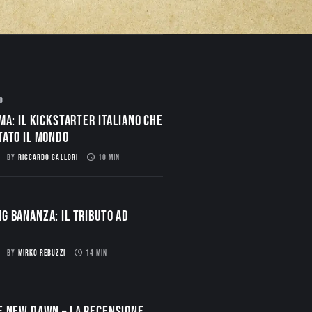
O
ma: il Kickstarter italiano che
tato il mondo
BY
RICCARDO GALLORI
10 MIN
g Bananza: Il Tributo ad
BY
MIRKO REBUZZI
14 MIN
E NEW DAWN – La Recensione