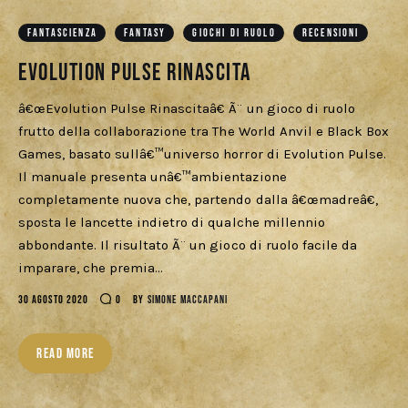
Download
FANTASCIENZA
FANTASY
GIOCHI DI RUOLO
RECENSIONI
Evolution Pulse Rinascita
â€œEvolution Pulse Rinascitaâ€ Ã¨ un gioco di ruolo
frutto della collaborazione tra The World Anvil e Black Box
Games, basato sullâ€™universo horror di Evolution Pulse.
Il manuale presenta unâ€™ambientazione
completamente nuova che, partendo dalla â€œmadreâ€,
sposta le lancette indietro di qualche millennio
abbondante. Il risultato Ã¨ un gioco di ruolo facile da
imparare, che premia…
30 AGOSTO 2020
0
BY
SIMONE MACCAPANI
READ MORE