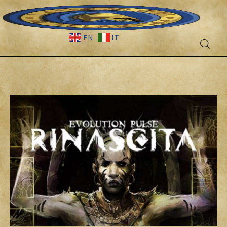
IT
EN
Fantascienza
Fantasy
Games
Recensioni
Libri e fumetti
Cercatori