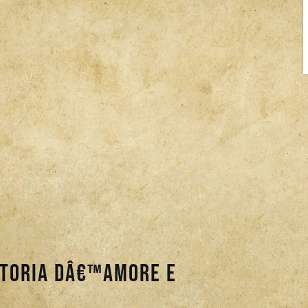
 storia dâ€™amore e