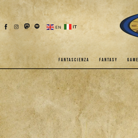
Fantascienza
Fantasy
IT
EN
Games
Recensioni
FANTASCIENZA
FANTASY
GAM
Libri e fumetti
FANTASCIENZA
FANTASY
G
Cercatori
DOWNLOAD
Download