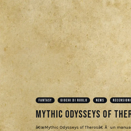
FANTASY
GIOCHI DI RUOLO
NEWS
RECENSION
Mythic Odysseys of The
â€œMythic Odysseys of Therosâ€ Ã¨ un manual