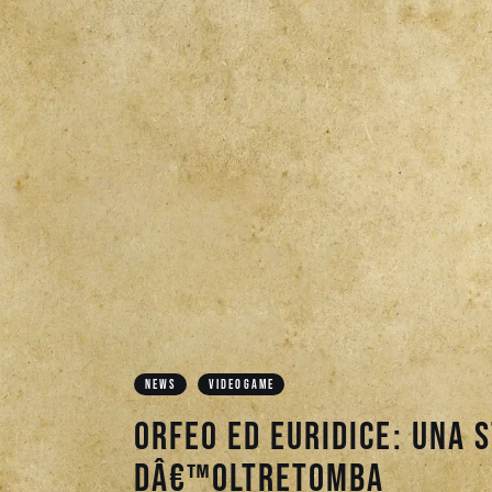
NEWS
VIDEOGAME
Orfeo ed Euridice: una
dâ€™oltretomba