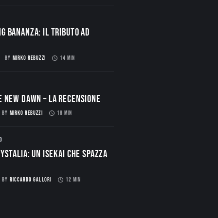
g Bananza: Il Tributo ad
BY
MIRKO REBUZZI
14 MIN
E NEW DAWN – La Recensione
BY
MIRKO REBUZZI
18 MIN
O
ystalia: Un Isekai che spazza
BY
RICCARDO GALLORI
12 MIN