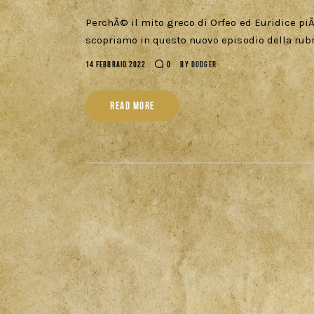
PerchÃ© il mito greco di Orfeo ed Euridice piÃ
scopriamo in questo nuovo episodio della rubr
14 FEBBRAIO 2022
0
BY
DODGER
READ MORE