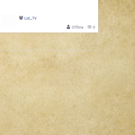
Lid_TV
Offline
0