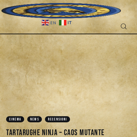
IT
EN
Fantascienza
Fantasy
Games
Recensioni
CINEMA
NEWS
RECENSIONI
Libri e fumetti
Tartarughe Ninja – Caos mutante