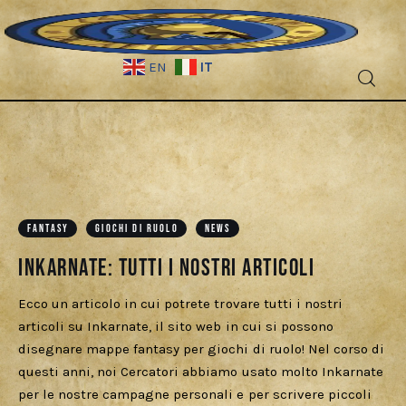
IT
EN
Fantascienza
Fantasy
Games
FANTASY
GIOCHI DI RUOLO
NEWS
Inkarnate: tutti i nostri articoli
Recensioni
Ecco un articolo in cui potrete trovare tutti i nostri
Libri e fumetti
articoli su Inkarnate, il sito web in cui si possono
disegnare mappe fantasy per giochi di ruolo! Nel corso di
Cercatori
questi anni, noi Cercatori abbiamo usato molto Inkarnate
per le nostre campagne personali e per scrivere piccoli