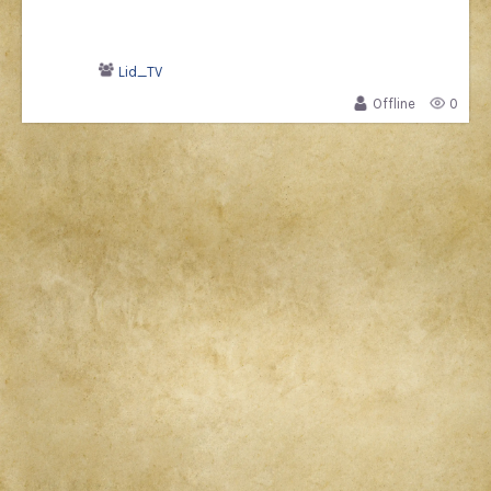
Lid_TV
Offline
0