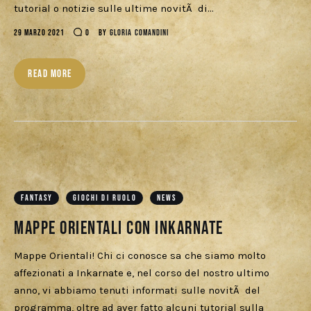
Download
tutorial o notizie sulle ultime novitÃ di…
29 MARZO 2021
0
BY
GLORIA COMANDINI
READ MORE
FANTASY
GIOCHI DI RUOLO
NEWS
Mappe Orientali con Inkarnate
Mappe Orientali! Chi ci conosce sa che siamo molto
affezionati a Inkarnate e, nel corso del nostro ultimo
anno, vi abbiamo tenuti informati sulle novitÃ del
programma, oltre ad aver fatto alcuni tutorial sulla