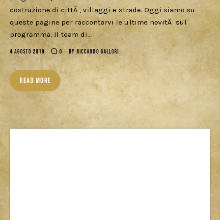
costruzione di cittÃ , villaggi e strade. Oggi siamo su
queste pagine per raccontarvi le ultime novitÃ sul
programma. Il team di…
4 AGOSTO 2019
0
BY
RICCARDO GALLORI
READ MORE