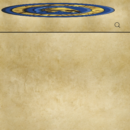
Fantascienza
Fantasy
Games
Recensioni
Libri e fumetti
Cercatori