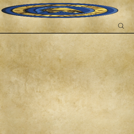
Fantascienza
Fantasy
Games
Recensioni
Libri e fumetti