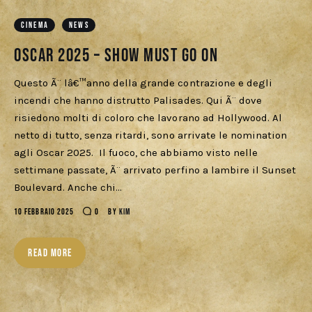
Cercatori
CINEMA
NEWS
Download
Oscar 2025 – Show must go on
Questo Ã¨ lâ€™anno della grande contrazione e degli
incendi che hanno distrutto Palisades. Qui Ã¨ dove
risiedono molti di coloro che lavorano ad Hollywood. Al
netto di tutto, senza ritardi, sono arrivate le nomination
agli Oscar 2025. Il fuoco, che abbiamo visto nelle
settimane passate, Ã¨ arrivato perfino a lambire il Sunset
Boulevard. Anche chi…
10 FEBBRAIO 2025
0
BY
KIM
READ MORE