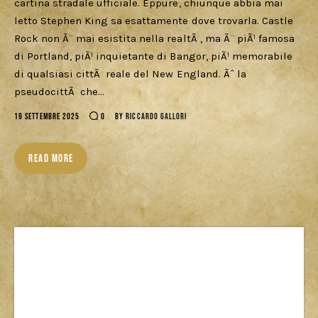
Download
cartina stradale ufficiale. Eppure, chiunque abbia mai
letto Stephen King sa esattamente dove trovarla. Castle
Rock non Ã¨ mai esistita nella realtÃ , ma Ã¨ piÃ¹ famosa
di Portland, piÃ¹ inquietante di Bangor, piÃ¹ memorabile
di qualsiasi cittÃ reale del New England. Ãˆ la
pseudocittÃ che…
19 SETTEMBRE 2025
0
BY
RICCARDO GALLORI
READ MORE