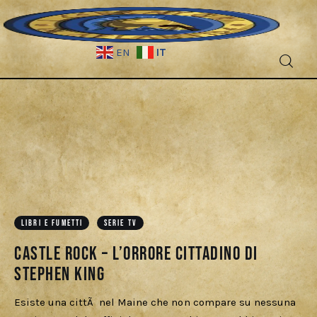
IT
EN
Fantascienza
Fantasy
Games
Recensioni
LIBRI E FUMETTI
SERIE TV
Libri e fumetti
Castle Rock – L’orrore cittadino di
Stephen King
Cercatori
Esiste una cittÃ nel Maine che non compare su nessuna