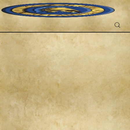
Fantascienza
Fantasy
Games
Recensioni
Libri e fumetti