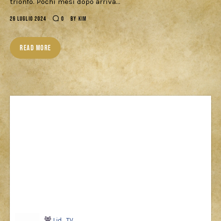
trionfo. Pochi mesi dopo arriva…
26 LUGLIO 2024
0
BY
KIM
READ MORE
Lid_TV