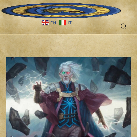
IT
EN
Fantascienza
Fantasy
Games
Recensioni
Libri e fumetti
Cercatori