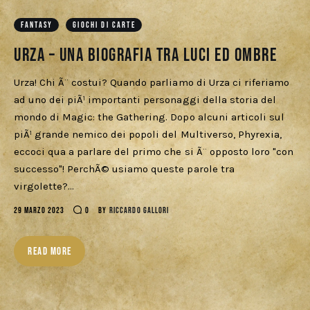
Download
FANTASY
GIOCHI DI CARTE
Urza – una biografia tra luci ed ombre
Urza! Chi Ã¨ costui? Quando parliamo di Urza ci riferiamo
ad uno dei piÃ¹ importanti personaggi della storia del
mondo di Magic: the Gathering. Dopo alcuni articoli sul
piÃ¹ grande nemico dei popoli del Multiverso, Phyrexia,
eccoci qua a parlare del primo che si Ã¨ opposto loro "con
successo"! PerchÃ© usiamo queste parole tra
virgolette?…
29 MARZO 2023
0
BY
RICCARDO GALLORI
READ MORE