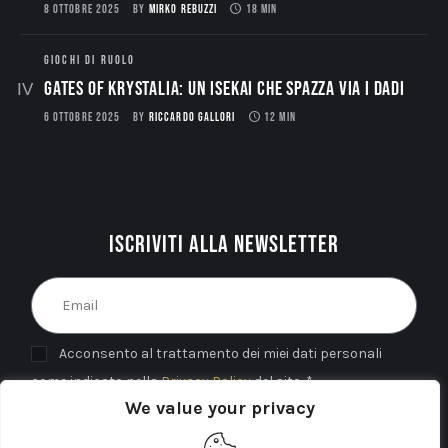
8 OTTOBRE 2025
BY
MIRKO REBUZZI
18 MIN
GIOCHI DI RUOLO
Gates of Krystalia: Un Isekai che spazza via i dadi
6 OTTOBRE 2025
BY
RICCARDO GALLORI
12 MIN
Iscriviti alla newsletter
Acconsento al trattamento dei miei dati personali
come indicato nella
Privacy Policy
del sito. *
We value your privacy
INVIA