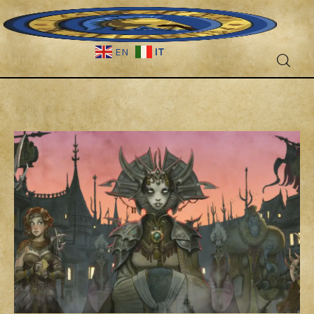
IT
EN
Fantascienza
Fantasy
Games
Recensioni
Libri e fumetti
Cercatori