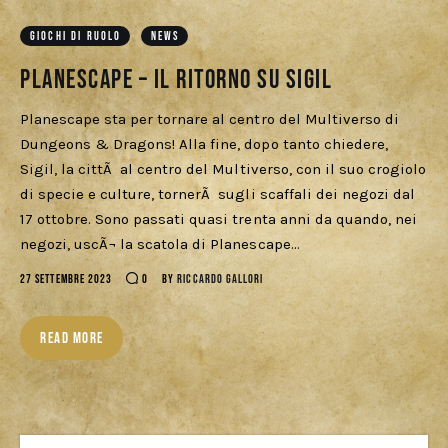
Download
GIOCHI DI RUOLO
NEWS
Planescape – Il ritorno su Sigil
Planescape sta per tornare al centro del Multiverso di
Dungeons & Dragons! Alla fine, dopo tanto chiedere,
Sigil, la cittÃ al centro del Multiverso, con il suo crogiolo
di specie e culture, tornerÃ sugli scaffali dei negozi dal
17 ottobre. Sono passati quasi trenta anni da quando, nei
negozi, uscÃ¬ la scatola di Planescape…
27 SETTEMBRE 2023
0
BY
RICCARDO GALLORI
READ MORE