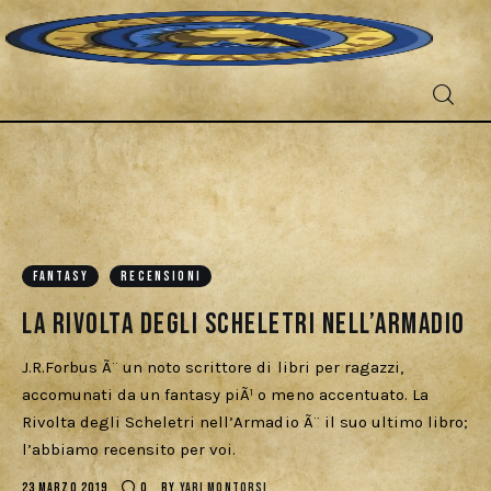
Fantascienza
FANTASY
RECENSIONI
Fantasy
La Rivolta degli Scheletri nell’Armadio
Games
J.R.Forbus Ã¨ un noto scrittore di libri per ragazzi,
accomunati da un fantasy piÃ¹ o meno accentuato. La
Recensioni
Rivolta degli Scheletri nell’Armadio Ã¨ il suo ultimo libro;
l’abbiamo recensito per voi.
Libri e fumetti
23 MARZO 2019
0
BY
YARI MONTORSI