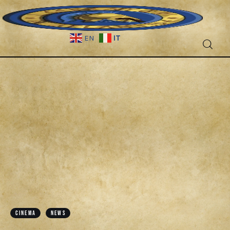
IT
EN
Fantascienza
Fantasy
Games
Recensioni
Libri e fumetti
Cercatori
CINEMA
NEWS