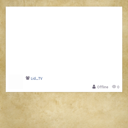
Lid_TV
Offline
0