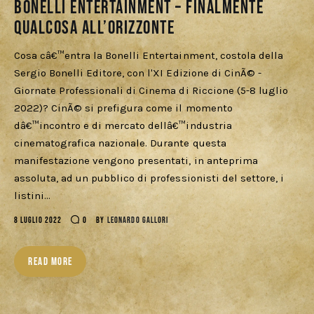
Download
Bonelli Entertainment – Finalmente
qualcosa all’orizzonte
Cosa câ€™entra la Bonelli Entertainment, costola della
Sergio Bonelli Editore, con l'XI Edizione di CinÃ© -
Giornate Professionali di Cinema di Riccione (5-8 luglio
2022)? CinÃ© si prefigura come il momento
dâ€™incontro e di mercato dellâ€™industria
cinematografica nazionale. Durante questa
manifestazione vengono presentati, in anteprima
assoluta, ad un pubblico di professionisti del settore, i
listini…
8 LUGLIO 2022
0
BY
LEONARDO GALLORI
READ MORE