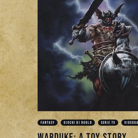
FANTASY
GIOCHI DI RUOLO
SERIE TV
VIDEOG
Warduke: A Toy Story