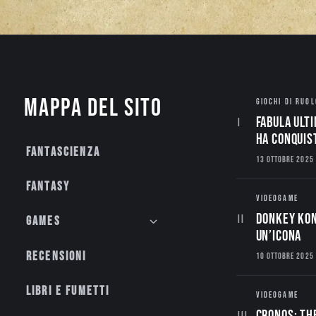
Mappa del sito
GIOCHI DI RUOL
Fabula Ulti
ha conquis
Fantascienza
13 OTTOBRE 2025
Fantasy
VIDEOGAME
Donkey Kon
Games
un’Icona
Recensioni
10 OTTOBRE 2025
Libri e fumetti
VIDEOGAME
CRONOS: TH