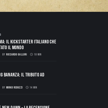
O
ma: il Kickstarter italiano che
tato il mondo
BY
RICCARDO GALLORI
10 MIN
g Bananza: Il Tributo ad
BY
MIRKO REBUZZI
14 MIN
E NEW DAWN – La Recensione