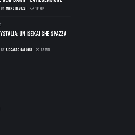
BY
MIRKO REBUZZI
18 MIN
O
ystalia: Un Isekai che spazza
BY
RICCARDO GALLORI
12 MIN