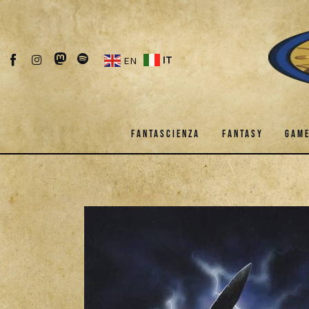
Fantascienza
Fantasy
IT
EN
Games
Recensioni
FANTASCIENZA
FANTASY
GAM
Libri e fumetti
Cercatori
FANTASCIENZA
FANTASY
Download