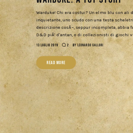
Warduke! Chi era costui? Un elmo blu con ali d
inquietante, uno scudo con una testa schelet
descrizione cosÃ¬, seppur incompleta, abbia f
D&D piÃ¹ d'antan, o di collezionisti di giochi 
13 LUGLIO 2019
2
BY
LEONARDO GALLORI
READ MORE