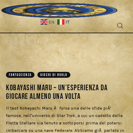
IT
EN
Fantascienza
Fantasy
Games
FANTASCIENZA
GIOCHI DI RUOLO
Kobayashi Maru – Un’esperienza da
Recensioni
giocare almeno una volta
Libri e fumetti
Il test Kobayashi Maru Ã¨ forse una delle sfide piÃ¹
famose, nell'universo di Star Trek, a cui un cadetto della
Cercatori
Flotta Stellare sia tenuto a sottoporsi prima del potersi
imbarcare su una nave Federale. Abbiamo giÃ parlato in