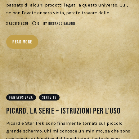
Download
passato di alcuni prodotti legati a questo universo. Qui,
se non l'avete ancora vista, potete trovare delle…
3 AGOSTO 2020
0
BY
RICCARDO GALLORI
READ MORE
FANTASCIENZA
SERIE TV
Picard, la Serie – Istruzioni per l’uso
Picard e Star Trek sono finalmente tornati sul piccolo
grande schermo. Chi mi conosce un minimo, sa che sono
una specie di fanatico del franchising, tanto da aver