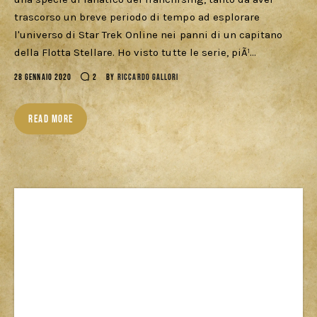
trascorso un breve periodo di tempo ad esplorare
l'universo di Star Trek Online nei panni di un capitano
della Flotta Stellare. Ho visto tutte le serie, piÃ¹…
28 GENNAIO 2020
2
BY
RICCARDO GALLORI
READ MORE