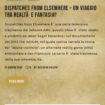
Cercatori
Dispatches from Elsewhere – un viaggio
tra realtÃ e fantasia?
Download
Dispatches from Elsewhere Ã¨ una serie televisiva
trasmessa dal network AMC, questo show Ã¨ stato ideato
e prodotto da Jason Segel basandosi sul documentario
del 2013 The Istitute, nel quale veniva narrata la storia
del "Jejune Institute", un alternate reality game (ARG)
ambientato a San Francisco. La serie Ã¨ stata trasmessa,
nella sua interezza, da…
21 GIUGNO 2020
0
BY
RICCARDO GALLORI
READ MORE