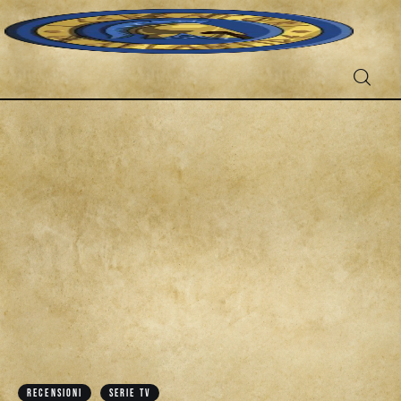
Fantascienza
Fantasy
Games
Recensioni
Libri e fumetti
RECENSIONI
SERIE TV