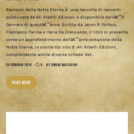
Download
Racconti della Notte Eterna Ã¨ una raccolta di racconti
pubblicata da Ali Ribelli Edizioni e disponibile dallâ€™11
Gennaio di questâ€™anno. Scritta da Jason R. Forbus,
Francesco Farina e Ilaria De Crescenzo, il libro si presenta
come un approfondimento dellâ€™ambientazione della
Notte Eterna, in uscita sul sito di Ali Ribelli Edizioni,
comprendente anche diverse schede del…
20 FEBBRAIO 2019
0
BY
SIMONE MACCAPANI
READ MORE