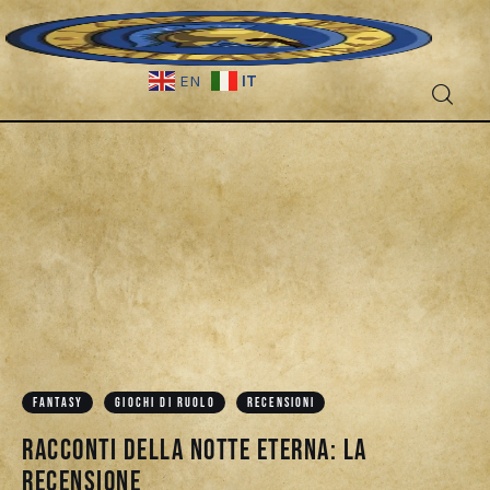
IT
EN
Fantascienza
Fantasy
Games
Recensioni
Libri e fumetti
FANTASY
GIOCHI DI RUOLO
RECENSIONI
Cercatori
Racconti della Notte Eterna: La
Recensione