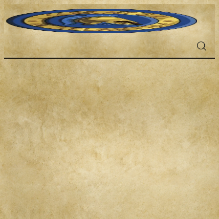
Fantascienza
Fantasy
Games
Recensioni
Libri e fumetti
Cercatori