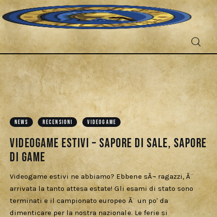
Fantascienza
NEWS
RECENSIONI
VIDEOGAME
Fantasy
Videogame Estivi – Sapore di sale, sapore
Games
di game
Recensioni
Videogame estivi ne abbiamo? Ebbene sÃ¬ ragazzi, Ã¨
arrivata la tanto attesa estate! Gli esami di stato sono
terminati e il campionato europeo Ã¨ un po' da
Libri e fumetti
dimenticare per la nostra nazionale. Le ferie si