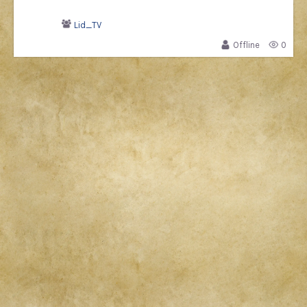
Lid_TV
Offline
0