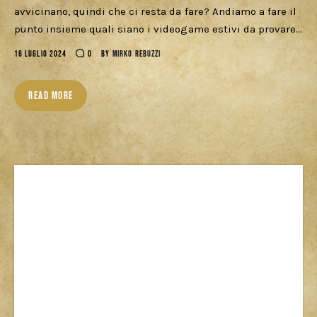
avvicinano, quindi che ci resta da fare? Andiamo a fare il
Cercatori
punto insieme quali siano i videogame estivi da provare…
Download
16 LUGLIO 2024
0
BY
MIRKO REBUZZI
READ MORE