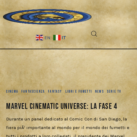
IT
EN
Fantascienza
Fantasy
CINEMA
FANTASCIENZA
FANTASY
LIBRI E FUMETTI
NEWS
SERIE TV
Games
Marvel Cinematic Universe: La Fase 4
Recensioni
Durante un panel dedicato al Comic Con di San Diego, la
Libri e fumetti
fiera piÃ¹ importante al mondo per il mondo dei fumetti e
tutti i prodotti a loro collegati, il presidente dei Marvel