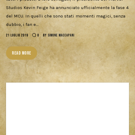
Cercatori
Studios Kevin Feige ha annunciato ufficialmente la fase 4
del MCU. In quelli che sono stati momenti magici, senza
Download
dubbio, i fan e…
21 LUGLIO 2019
0
BY
SIMONE MACCAPANI
READ MORE