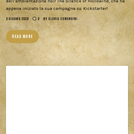
dell’ambientazione noir The Silence of Hollowind, che ha
appena iniziato la sua campagna su Kickstarter!
3 GIUGNO 2020
0
BY
GLORIA COMANDINI
READ MORE