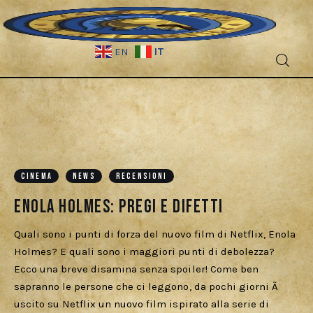
IT
EN
Fantascienza
Fantasy
Games
CINEMA
NEWS
RECENSIONI
Enola Holmes: pregi e difetti
Recensioni
Quali sono i punti di forza del nuovo film di Netflix, Enola
Libri e fumetti
Holmes? E quali sono i maggiori punti di debolezza?
Ecco una breve disamina senza spoiler! Come ben
Cercatori
sapranno le persone che ci leggono, da pochi giorni Ã¨
uscito su Netflix un nuovo film ispirato alla serie di