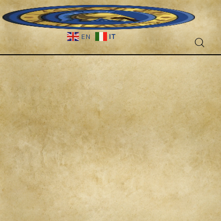
IT
EN
Fantascienza
Fantasy
Games
Recensioni
Libri e fumetti
Cercatori