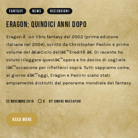
Download
FANTASY
NEWS
RECENSIONI
Eragon: Quindici anni dopo
Eragon Ã¨ un libro fantasy del 2002 (prima edizione
italiana nel 2004), scritto da Christopher Paolini e primo
volume del â€œCiclo dellâ€™EreditÃ â€. Di recente ho
voluto rileggere questâ€™opera e ho deciso di cogliere
lâ€™occasione per rifletterci sopra. Tutti sappiamo come,
al giorno dâ€™oggi, Eragon e Paolini siano stati
ampiamente distrutti dal panorama mondiale del fantasy.
…
22 NOVEMBRE 2019
0
BY
SIMONE MACCAPANI
READ MORE