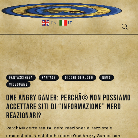
IT
EN
Fantascienza
FANTASCIENZA
FANTASY
GIOCHI DI RUOLO
NEWS
Fantasy
VIDEOGAME
One Angry Gamer: perchÃ© non possiamo
Games
accettare siti di “informazione” nerd
Recensioni
reazionari?
Libri e fumetti
PerchÃ© certe realtÃ nerd reazionarie, razziste e
omolesbobitransfobiche come One Angry Gamer non