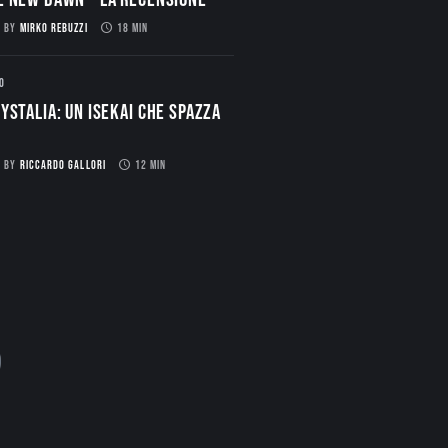
BY
MIRKO REBUZZI
18 MIN
O
ystalia: Un Isekai che spazza
BY
RICCARDO GALLORI
12 MIN