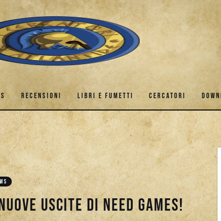
ES
RECENSIONI
LIBRI E FUMETTI
CERCATORI
DOWN
GAMES
RECENSIONI
LIBRI E FUMETTI
CERCATORI
EWS
nuove uscite di Need Games!