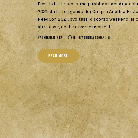
Ecco tutte le prossime pubblicazioni di gioc
2021: da La Leggenda dei Cinque Anelli a Hist
NeedCon 2021, svoltasi lo scorso weekend, la c
altre cose, anche diverse uscite di…
27 FEBBRAIO 2021
0
BY
GLORIA COMANDINI
READ MORE