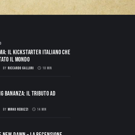
O
ma: il Kickstarter italiano che
tato il mondo
BY
RICCARDO GALLORI
10 MIN
g Bananza: Il Tributo ad
BY
MIRKO REBUZZI
14 MIN
E NEW DAWN – La Recensione