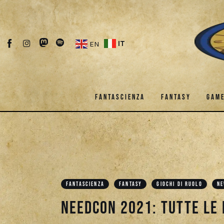
Fantascienza
Fantasy
IT
EN
Games
Recensioni
FANTASCIENZA
FANTASY
GAM
Libri e fumetti
Cercatori
FANTASCIENZA
FANTASY
Download
FANTASCIENZA
FANTASY
GIOCHI DI RUOLO
N
NeedCon 2021: tutte le 