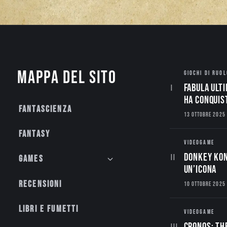
Mappa del sito
GIOCHI DI RUOL
Fabula Ulti
ha conquis
Fantascienza
13 OTTOBRE 2025
Fantasy
VIDEOGAME
Donkey Kon
Games
un’Icona
Recensioni
10 OTTOBRE 2025
Libri e fumetti
VIDEOGAME
CRONOS: TH