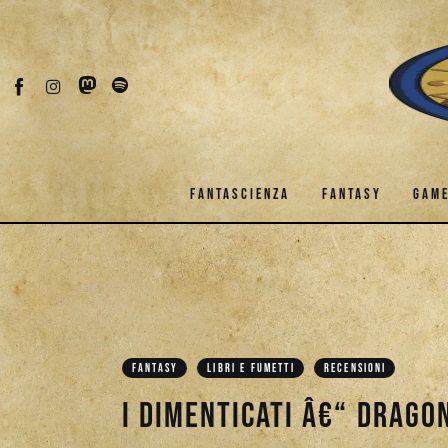
Fantascienza
Fantasy
Games
Recensioni
FANTASCIENZA
FANTASY
GAM
Libri e fumetti
Cercatori
FANTASCIENZA
FANTASY
Download
FANTASY
LIBRI E FUMETTI
RECENSIONI
I dimenticati â€“ Drago