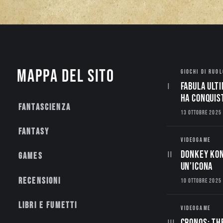
Mappa del sito
GIOCHI DI RUOL
Fabula Ulti
ha conquis
Fantascienza
13 OTTOBRE 2025
Fantasy
VIDEOGAME
Donkey Kon
Games
un’Icona
Recensioni
10 OTTOBRE 2025
Libri e fumetti
VIDEOGAME
CRONOS: TH