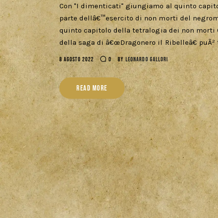
Con "I dimenticati" giungiamo al quinto capito
parte dellâ€™esercito di non morti del negroma
quinto capitolo della tetralogia dei non morti C
della saga di â€œDragonero il Ribelleâ€ puÃ² 
8 AGOSTO 2022
0
BY
LEONARDO GALLORI
READ MORE