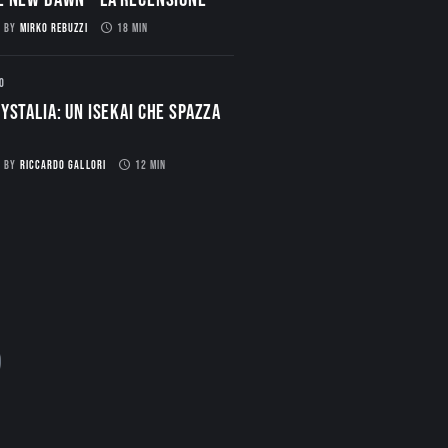
BY
MIRKO REBUZZI
18 MIN
O
ystalia: Un Isekai che spazza
BY
RICCARDO GALLORI
12 MIN