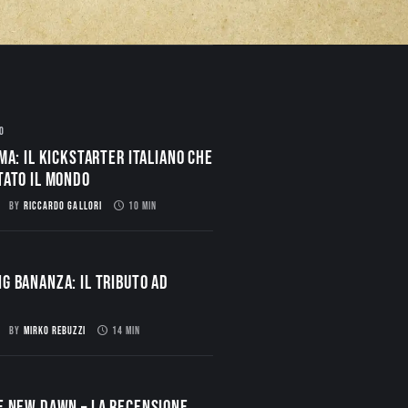
O
ma: il Kickstarter italiano che
tato il mondo
BY
RICCARDO GALLORI
10 MIN
g Bananza: Il Tributo ad
BY
MIRKO REBUZZI
14 MIN
E NEW DAWN – La Recensione