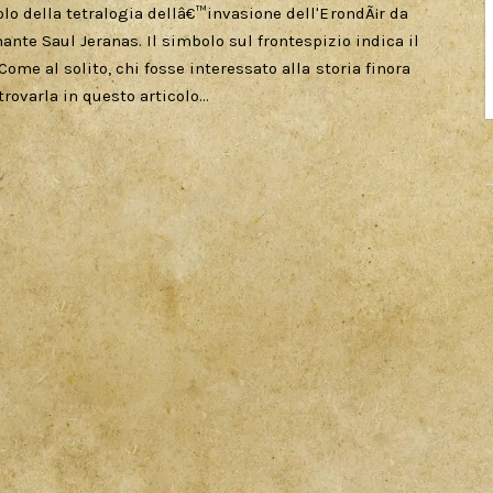
lo della tetralogia dellâ€™invasione dell'ErondÃ¡r da
nte Saul Jeranas. Il simbolo sul frontespizio indica il
ome al solito, chi fosse interessato alla storia finora
trovarla in questo articolo…