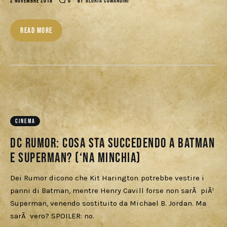
Download
2 NOVEMBRE 2018
0
BY
GLORIA COMANDINI
READ MORE
CINEMA
DC Rumor: cosa sta succedendo a Batman
e Superman? (‘na minchia)
Dei Rumor dicono che Kit Harington potrebbe vestire i
panni di Batman, mentre Henry Cavill forse non sarÃ piÃ¹
Superman, venendo sostituito da Michael B. Jordan. Ma
sarÃ vero? SPOILER: no.