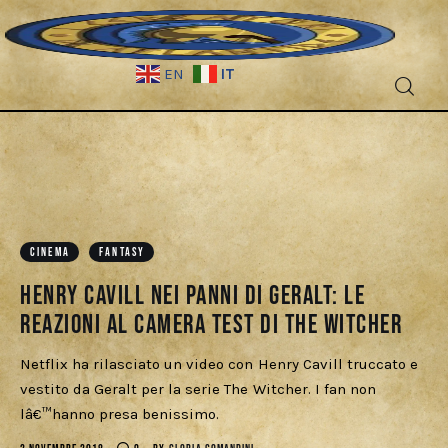
IT
EN
Fantascienza
Fantasy
Games
CINEMA
FANTASY
Henry Cavill nei panni di Geralt: le
Recensioni
reazioni al camera test di The Witcher
Libri e fumetti
Netflix ha rilasciato un video con Henry Cavill truccato e
vestito da Geralt per la serie The Witcher. I fan non
Cercatori
lâ€™hanno presa benissimo.