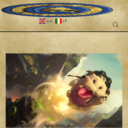
IT
EN
Fantascienza
Fantasy
Games
Recensioni
Libri e fumetti
Cercatori