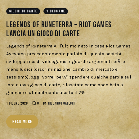
Download
GIOCHI DI CARTE
VIDEOGAME
Legends of Runeterra – Riot Games
lancia un gioco di carte
Legends of Runeterra Ã¨ l'ultimo nato in casa Riot Games.
Avevamo precedentemente parlato di questa societÃ
sviluppatrice di videogame, riguardo argomenti piÃ¹ o
meno ludici (discriminazione, cambio di mercato e
sessismo), oggi vorrei perÃ² spendere qualche parola sul
loro nuovo gioco di carte, rilasciato come open beta a
gennaio e ufficialmente uscito il 29…
1 GIUGNO 2020
0
BY
RICCARDO GALLORI
READ MORE