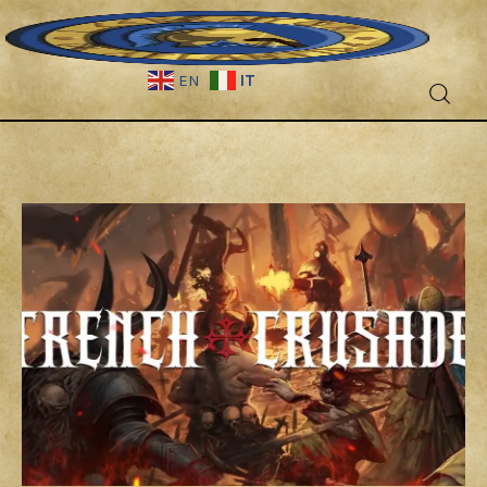
IT
EN
Fantascienza
Fantasy
Games
Recensioni
Libri e fumetti
Cercatori