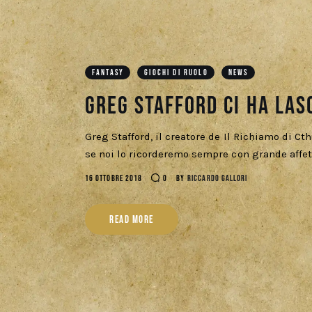
FANTASY
GIOCHI DI RUOLO
NEWS
Greg Stafford ci ha lasc
Greg Stafford, il creatore de Il Richiamo di C
se noi lo ricorderemo sempre con grande affet
16 OTTOBRE 2018
0
BY
RICCARDO GALLORI
READ MORE