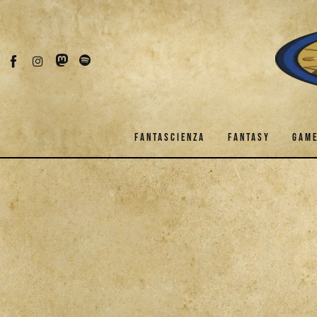
Fantascienza
Fantasy
Games
Recensioni
FANTASCIENZA
FANTASY
GAM
Libri e fumetti
FANTASCIENZA
FANTASY
G
Cercatori
DOWNLOAD
Download