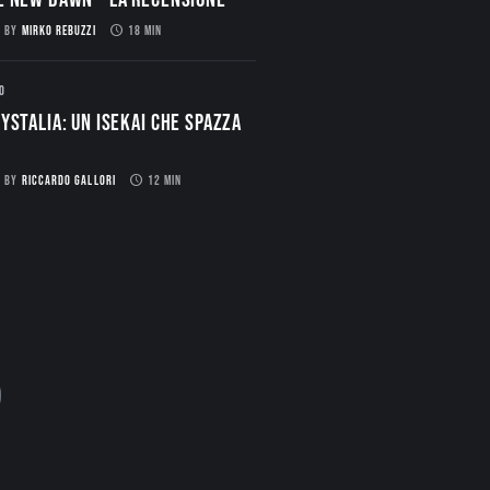
BY
MIRKO REBUZZI
18 MIN
O
ystalia: Un Isekai che spazza
BY
RICCARDO GALLORI
12 MIN