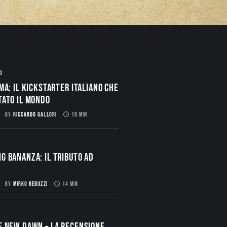
O
ma: il Kickstarter italiano che
tato il mondo
BY
RICCARDO GALLORI
10 MIN
g Bananza: Il Tributo ad
BY
MIRKO REBUZZI
14 MIN
E NEW DAWN – La Recensione