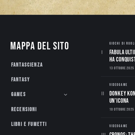
Mappa del sito
GIOCHI DI RUOL
Fabula Ulti
ha conquis
Fantascienza
13 OTTOBRE 2025
Fantasy
VIDEOGAME
Donkey Kon
Games
un’Icona
Recensioni
10 OTTOBRE 2025
Libri e fumetti
VIDEOGAME
CRONOS: TH