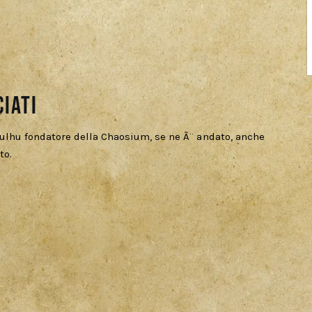
iati
thulhu fondatore della Chaosium, se ne Ã¨ andato, anche
to.